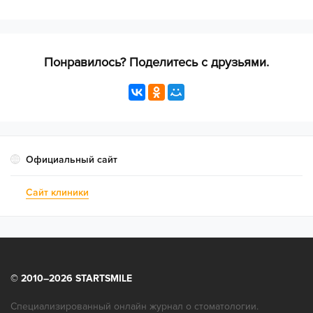
Поставьте свою оценку врачу по следующим
Понравилось? Поделитесь с друзьями.
критериям:
Компетентность врачей
Оборудование
Официальный сайт
Сайт клиники
Чистота
© 2010–2026 STARTSMILE
Сервис
Специализированный онлайн журнал о стоматологии.