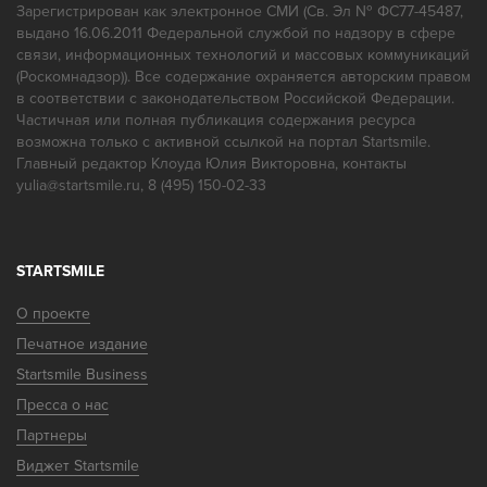
Зарегистрирован как электронное СМИ (Св. Эл № ФС77-45487,
выдано 16.06.2011 Федеральной службой по надзору в сфере
Интерьер
связи, информационных технологий и массовых коммуникаций
(Роскомнадзор)). Все содержание охраняется авторским правом
в соответствии с законодательством Российской Федерации.
Частичная или полная публикация содержания ресурса
Результат лечения
возможна только с активной ссылкой на портал Startsmile.
Главный редактор Клоуда Юлия Викторовна, контакты
yulia@startsmile.ru, 8 (495) 150-02-33
Соотношение цены и качества
STARTSMILE
О проекте
Вы бы рекомендовали эту клинику?
Печатное издание
Да
Нет
Startsmile Business
Пресса о нас
Партнеры
Пожалуйста, напишите ваш отзыв о враче:
Виджет Startsmile