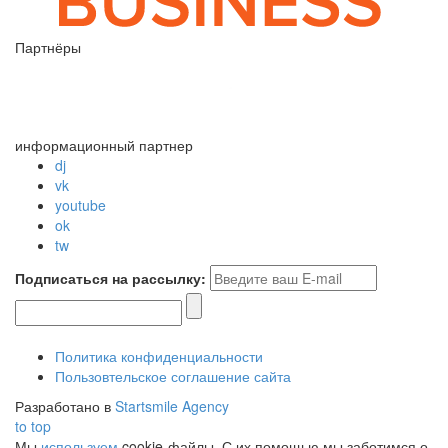
Партнёры
информационный партнер
dj
vk
youtube
ok
tw
Подписаться на рассылку:
Политика конфиденциальности
Пользовтельское соглашение сайта
Разработано в
Startsmile Agency
to top
Мы
используем
cookie-файлы. С их помощью мы заботимся о