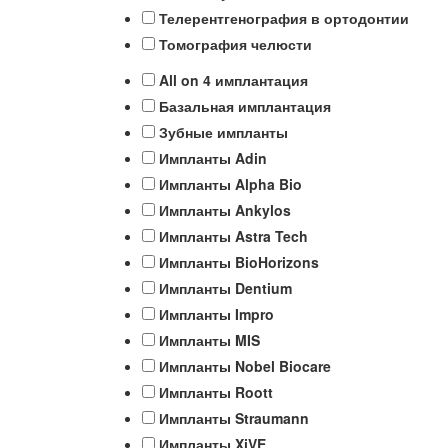
Телерентгенография в ортодонтии
Томография челюсти
All on 4 имплантация
Базальная имплантация
Зубные импланты
Импланты Adin
Импланты Alpha Bio
Импланты Ankylos
Импланты Astra Tech
Импланты BioHorizons
Импланты Dentium
Импланты Impro
Импланты MIS
Импланты Nobel Biocare
Импланты Roott
Импланты Straumann
Импланты XiVE