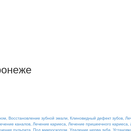
ронеже
ром, Восстановление зубной эмали, Клиновидный дефект зубов, Ле
Лечение каналов, Лечение кариеса, Лечение пришеечного кариеса, 
ечение пульпита, Под микроскопом, Удаление нерва зуба, Устано