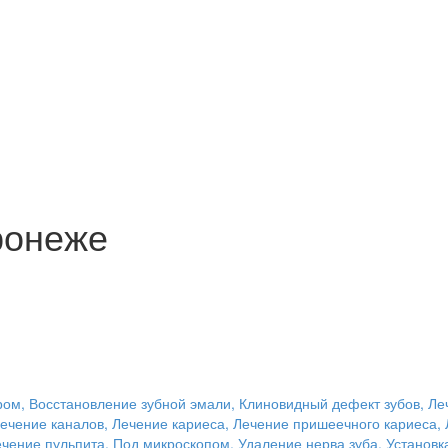
ронеже
ром, Восстановление зубной эмали, Клиновидный дефект зубов, Ле
Лечение каналов, Лечение кариеса, Лечение пришеечного кариеса, 
ечение пульпита, Под микроскопом, Удаление нерва зуба, Устано