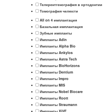
Телерентгенография в ортодонтии
Томография челюсти
All on 4 имплантация
Базальная имплантация
Зубные импланты
Импланты Adin
Импланты Alpha Bio
Импланты Ankylos
Импланты Astra Tech
Импланты BioHorizons
Импланты Dentium
Импланты Impro
Импланты MIS
Импланты Nobel Biocare
Импланты Roott
Импланты Straumann
Импланты XiVE