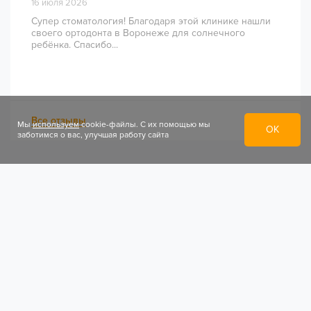
16 июля 2026
Супер стоматология! Благодаря этой клинике нашли
своего ортодонта в Воронеже для солнечного
ребёнка. Спасибо...
Все отзывы
Мы
используем
cookie-файлы. С их помощью мы
ОК
заботимся о вас, улучшая работу сайта
© 2010–2026 STARTSMILE
Специализированный онлайн журнал о стоматологии.
Зарегистрирован как электронное СМИ (Св. Эл № ФС77-45487,
выдано 16.06.2011 Федеральной службой по надзору в сфере
связи, информационных технологий и массовых коммуникаций
(Роскомнадзор)). Все содержание охраняется авторским правом
в соответствии с законодательством Российской Федерации.