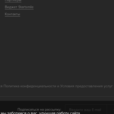
Виджет Startsmile
Контакты
ся
Политика конфиденциальности
и
Условия предоставления услуг
клинике на портале Startsmile
Подписаться на рассылку:
мы заботимся о вас, улучшая работу сайта