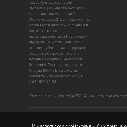
надзору в сфере связи,
информационных технологий и
массовых коммуникаций
(Роскомнадзор)). Все содержание
охраняется авторским правом в
соответствии с
законодательством Российской
Федерации. Частичная или
Ваше имя:
полная публикация содержания
ресурса возможна только с
активной ссылкой на портал
Startsmile. Главный редактор
Клоуда Юлия Викторовна,
контакты yulia@startsmile.ru, 8
Ваша эл. почта:
(495) 150-02-33
Этот сайт защищен reCAPTCHA, и к нему применяет
Я узнал (-а) о 
Мы
используем
cookie-файлы. С их помощью 