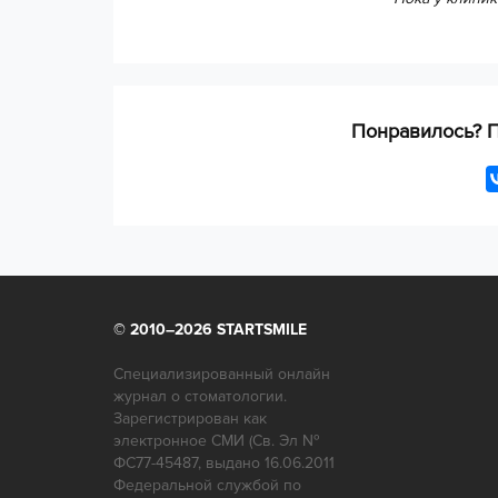
Дата посещения врача:
Поставьте свою оценку врачу по сл
Компетентность врачей
Понравилось? П
Оборудование
Чистота
Сервис
Интерьер
Результат лечения
© 2010–2026 STARTSMILE
Соотношение цены и качества
Специализированный онлайн
Вы бы рекомендовали эту клинику?
журнал о стоматологии.
Зарегистрирован как
электронное СМИ (Св. Эл №
ФС77-45487, выдано 16.06.2011
Пожалуйста, напишите ваш отзыв о в
Федеральной службой по