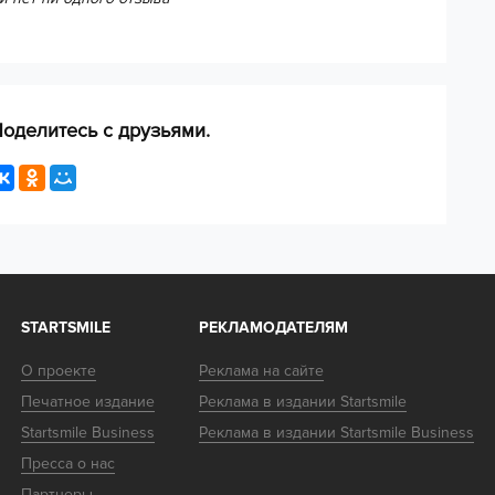
едующим критериям:
оделитесь с друзьями.
STARTSMILE
РЕКЛАМОДАТЕЛЯМ
О проекте
Реклама на сайте
Да
Нет
Печатное издание
Реклама в издании Startsmile
Startsmile Business
Реклама в издании Startsmile Business
Пресса о нас
раче:
Партнеры