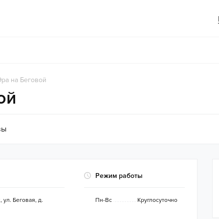
Эра на Беговой
ой
вы
Режим работы
ж
,
ул. Беговая, д.
Пн-Вс
Круглосуточно