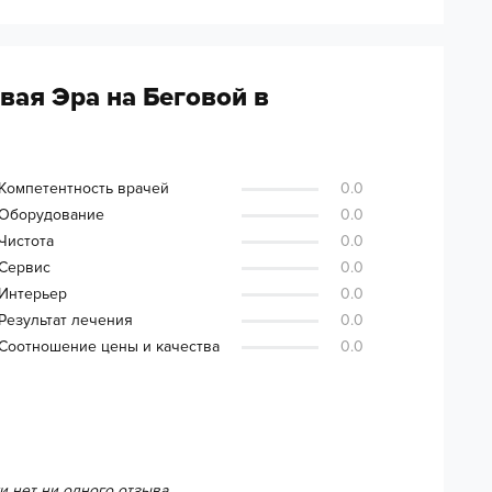
вая Эра на Беговой в
Компетентность врачей
0.0
Оборудование
0.0
Чистота
0.0
Сервис
0.0
Интерьер
0.0
Результат лечения
0.0
Соотношение цены и качества
0.0
и нет ни одного отзыва